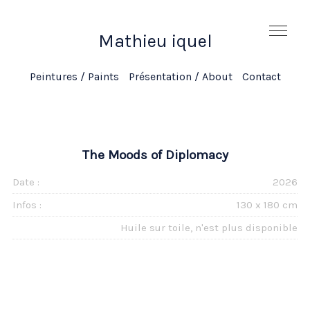
Mathieu iquel
Mathieu iquel
Peintures / Paints
Présentation / About
Contact
The Moods of Diplomacy
Date :
2026
Infos :
130 x 180 cm
Huile sur toile, n'est plus disponible