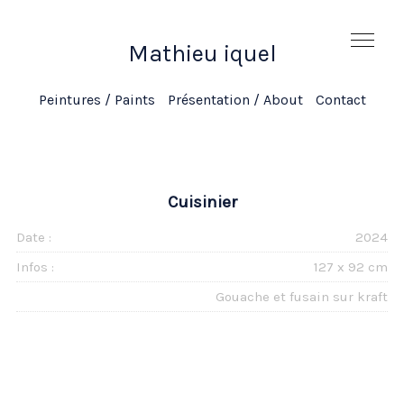
Mathieu iquel
Mathieu iquel
Peintures / Paints
Présentation / About
Contact
Cuisinier
Date :
2024
Infos :
127 x 92 cm
Gouache et fusain sur kraft